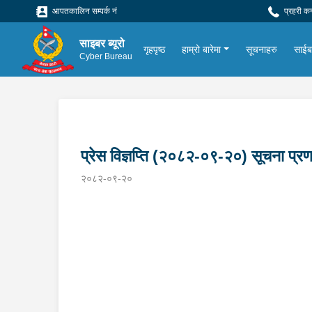
आपतकालिन सम्पर्क नं
प्रहरी क
साइबर ब्यूरो
गृहपृष्ठ
हाम्रो बारेमा
सूचनाहरु
साईबर
Cyber Bureau
प्रेस विज्ञप्ति (२०८२-०९-२०) सूचना प्रणा
२०८२-०९-२०