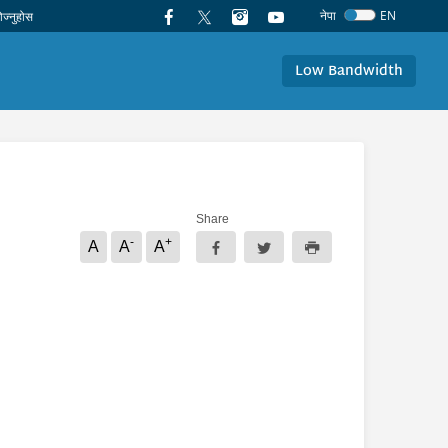
नेपा
EN
Low Bandwidth
Share
-
+
A
A
A