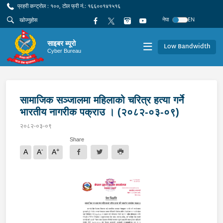
प्रहरी कन्ट्रोल : १००, टोल फ्री नं.: १६६००१४१५१६
नेपा
EN
साइबर ब्यूरो
Low Bandwidth
Cyber Bureau
सामाजिक सञ्जालमा महिलाको चरित्र हत्या गर्ने
भारतीय नागरीक पक्राउ । (२०८२-०३-०९)
२०८२-०३-०९
Share
-
+
A
A
A