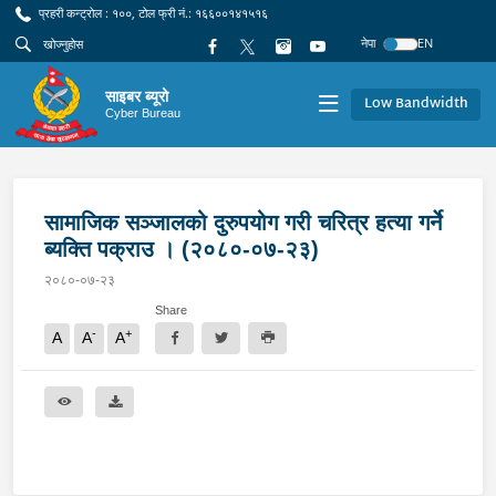
प्रहरी कन्ट्रोल : १००, टोल फ्री नं.: १६६००१४१५१६
नेपा
EN
साइबर ब्यूरो
Low Bandwidth
Cyber Bureau
सामाजिक सञ्जालको दुरुपयोग गरी चरित्र हत्या गर्ने
ब्यक्ति पक्राउ । (२०८०-०७-२३)
२०८०-०७-२३
Share
-
+
A
A
A