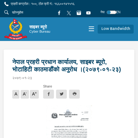
प्रहरी कन्ट्रोल : १००, टोल फ्री नं.: १६६००१४१५१६
नेपा
EN
साइबर ब्यूरो
Low Bandwidth
Cyber Bureau
नेपाल प्रहरी प्रधान कार्यालय, साइबर ब्यूरो,
भोटाहिटी काठमाडौंको अनुरोध ।(२०७९-०१-२३)
२०७९-०१-२३
Share
-
+
A
A
A