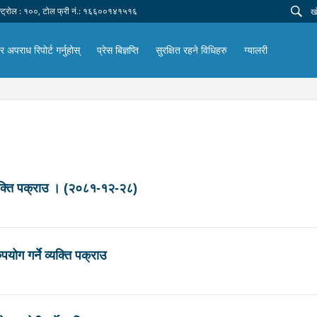
न्ट्रोल : १००, टोल फ्री नं.: १६६००१४१५१६
 अपराध रिपोर्ट गर्नुहोस्
प्रेस बिज्ञप्ति
सुरक्षित रहने विधिहरु
ग्यालरी
व्यक्ति पक्राउ । (२०८१-१२-२८)
ोग गर्ने व्यक्ति पक्राउ