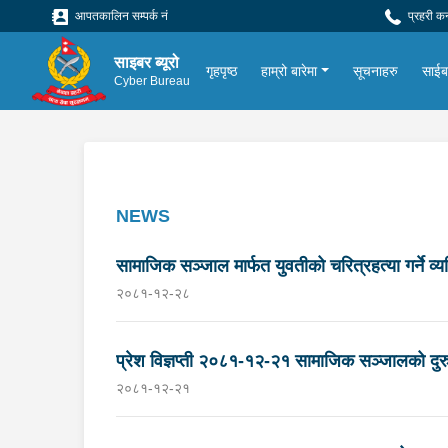
आपतकालिन सम्पर्क नं
प्रहरी क
साइबर ब्यूरो
गृहपृष्ठ
हाम्रो बारेमा
सूचनाहरु
साईबर
Cyber Bureau
NEWS
सामाजिक सञ्जाल मार्फत युवतीको चरित्रहत्या गर्ने 
२०८१-१२-२८
प्रेश विज्ञप्ती २०८१-१२-२१ सामाजिक सञ्जालको दुरुपय
२०८१-१२-२१